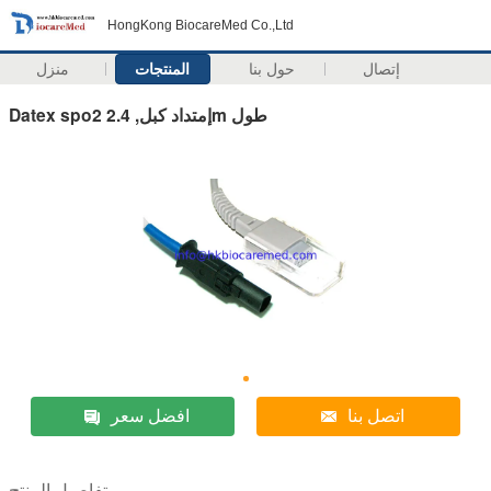
HongKong BiocareMed Co.,Ltd
إتصال
حول بنا
المنتجات
منزل
Datex spo2 إمتداد كبل, 2.4m طول
اتصل بنا
افضل سعر
تفاصيل المنتج