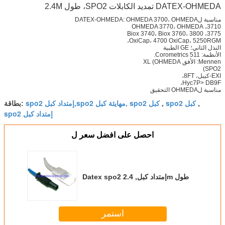
DATEX-OHMEDA تمديد الكابلات SPO2، طول 2.4M
مناسبة لDATEX-OHMEDA: OHMEDA 3700، OHMEDA
3710، OHMEDA 3770، OHMEDA
3775، Biox 3740، Biox 3760، 3800
OxiCap، 4700 OxiCap، 5250RGM،
النذل الثاني؛ GE الطبية
الأنظمة: Corometrics 511.
Mennen: الأفق XL (OHMEDA
SPO2)
EXI-كيبل، 8FT،
Hyc7P> DB9F،
مناسبة لOHMEDA التحقيق
spo2 كبل
spo2 إمتداد كبل,spo2 مهايئة كبل, spo2 كبل
,
,
بطاقة:
spo2 إمتداد كبل
احصل على افضل سعر ل
Datex spo2 إمتداد كبل, 2.4m طول
استمر