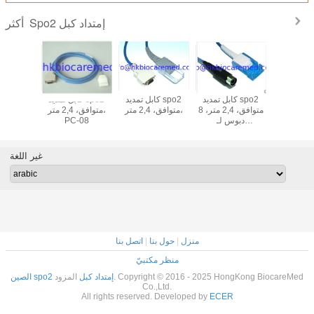
Spo2 إمتداد كبل
أكثر
أصليّ Drager قرنة
كابل تمديد spo2
كابل تمديد spo2
كابل تمديد spo2
يل كبل
متوافق، 2,4 متر، 8
متوافق، 2,4 متر،
متوافق، 2,4 متر،
n spo2
دبوس لـ
PC-08
إمتد
1T
Datascope
غير اللغة
منزل
|
حول بنا
|
اتصل بنا
منظر مكتبيّ
الصين spo2 إمتداد كبل
المزود. Copyright © 2016 - 2025 HongKong BiocareMed
Co.,Ltd.
All rights reserved. Developed by
ECER