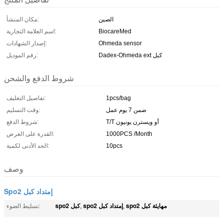
الصين
مكان المنشأ:
BiocareMed
اسم العلامة التجارية:
Ohmeda sensor
إصدار الشهادات:
Dadex-Ohmeda ext كبل
رقم الموديل:
شروط الدفع والشحن
1pcs/bag
تفاصيل التغليف:
ضمن 7 يوم عمل
وقت التسليم:
T/T أو ويسترن يونيون
شروط الدفع:
1000PCS /Month
القدرة على العرض:
10pcs
الحد الأدنى لكمية:
وصف
Spo2 إمتداد كبل
spo2 مهايئة كبل
spo2 إمتداد كبل
spo2 كبل
,
,
تسليط الضوء: