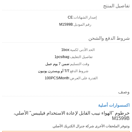
تفاصيل المنتج
إصدار الشهادات:
CE
رقم الموديل:
M1599B
شروط الدفع والشحن
الحد الأدنى لكمية:
1box
تفاصيل التغليف:
1pcs/bag
وقت التسليم:
ضمن 7 يوم عمل
شروط الدفع:
T/T أو ويسترن يونيون
القدرة على العرض:
100PCS/Month
وصف
اكسسوارات أصلية
خرطوم "الهواء نيبب القابل لإعادة الاستخدام فيليبس" الأصلي،
M1599B
وتتوفر الملحقات الأخرى شركة جنرال الكتريك الأصلي.