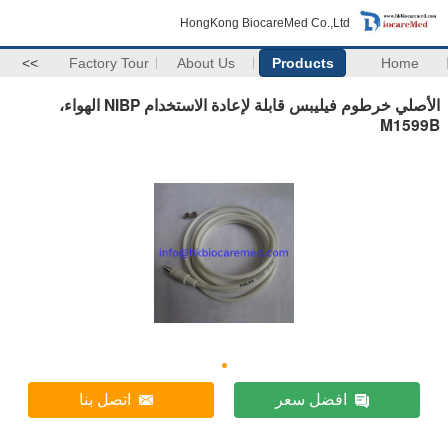
HongKong BiocareMed Co.,Ltd
>>
Factory Tour
About Us
Products
Home
الأصلي خرطوم فيليبس قابلة لإعادة الاستخدام NIBP الهواء،
M1599B
افضل سعر
اتصل بنا