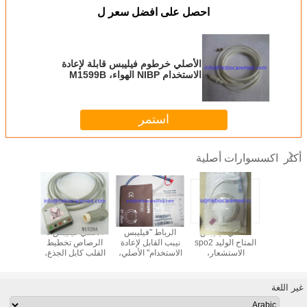
احصل على افضل سعر ل
الأصلي خرطوم فيليبس قابلة لإعادة
الاستخدام NIBP الهواء، M1599B
استمر
اكسسوارات أصلية
أكثر
الأصلي فيليبس 3
الأصلي فيليبس
الرباط "فيليبس
الأصلي فيليبس 5
ص تخطيط
المتاح الوليد spo2
نيبب القابل لإعادة
الرصاص تخطيط
الرصاص
ب كابل
الاستشعار،
الاستخدام" الأصلي،
القلب كابل الجذع،
القلب
wire،
M1520A
M1574A، 27-35
M1133A
leadwi
M1615A، والمفاجئة
سم
A
 IEC
نهاية، HA
غير اللغة