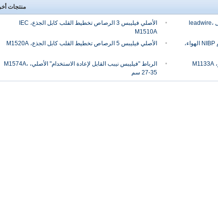
منتجات أخ
الأصلي فيليبس 5 الرصاص تخطيط القلب كابل leadwire،
الأصلي فيليبس 3 الرصاص تخطيط القلب كابل الجذع، IEC
M1510A
الأصلي خرطوم فيليبس قابلة لإعادة الاستخدام NIBP الهواء،
الأصلي فيليبس 5 الرصاص تخطيط القلب كابل الجذع، M1520A
الرباط "فيليبس نيبب القابل لإعادة الاستخدام" الأصلي، M1574A،
27-35 سم