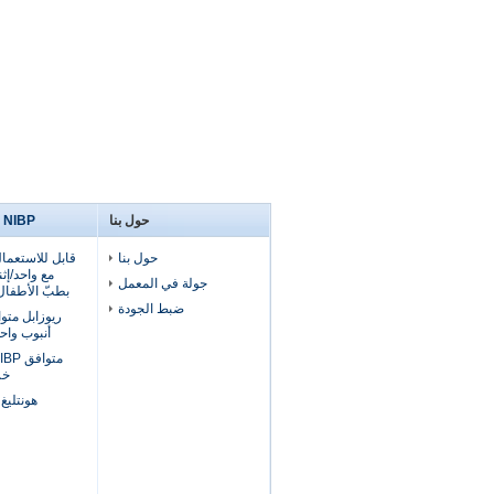
حول بنا
NIBP صفعة و NIBP خرطوم
حول بنا
مع واحد/إثن
جولة في المعمل
بطبّ الأطفال, لل
ضبط الجودة
ريوزابل متو
أنبوب واحد لل
خرطو
هونتليغ