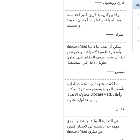
—— غاري روبسون
رى
وقد بيوكاريميد فريق كبير لخدمة ما
بعد البيع! نحن تقلق ابدأ بشأن الجودة
والتسليم!
—— عمران
BiocareMed يمكن أن تقدم لنا دائما
بأسعار تنافسية لأسواقنا، ونحن نقدر
حقا أن ونحن سوف الحفاظ على تعاون
طويل الأجل في المستقبل.
—— دينيس
اذا كنت بحاجة الى ملحقات الطبية
بأسعار الجودة ومصنع مستقرة، يمكنك
محاولة الاتصال BiocareMed، وأظل
يأمر بعد أول محاولة.
—— عدنان
في التجارة الدولية، والثقة والصدق
مهمة جدا بالنسبة لي لاختيار المورد،
BiocareMed هو خياري.