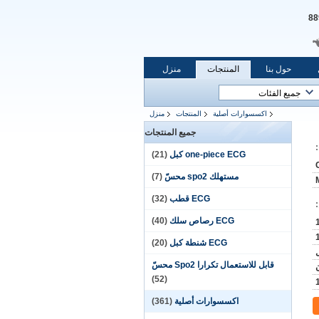
حول بنا
المنتجات
منزل
اكسسوارات أصلية
المنتجات
منزل
جميع المنتجات
one-piece ECG كبل
(21)
مستهلك spo2 محسّ
(7)
ECG قطب
(32)
ECG رصاص سلك
(40)
ECG شنطة كبل
(20)
قابل للاستعمال تكرارا Spo2 محسّ
(52)
اكسسوارات أصلية
(361)