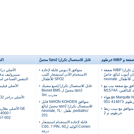
قابل للاستعمال تكرارا Spo2 محسّ
اك
قابل للاستعمال تكرارا NIBP صفعة
متوافق 9 دبوس قابلة لإعادة
ان أنبوب لبالغ, خاصّ
الاستخدام الأذن استشعار كليب
سبيروليف تدف
أطفال, neonate
SPO2 للأطفال
التنفس الصناعي اس
افق مع صفعة نيب مع
قابل للاستعمال تكرارا إصبع مشبك
بالغين، M1574A
spo2 محسّ ل Bionet BM5
مدرب, 3m
متوافق ge Marqutte NIBP هواء
م, 414873-001
متوافق NIHON KOHDEN قابل
للاستعمال تكرارا spo2 محسّ لبالغ
 متوافق مع نيبب ربط
GE الأصلي بطار
/pediatric, طفل, neonate, TL-
خرطوم، م 2
4000 /
201
57-002
قابلة لإعادة الاستخدام استشعار
Comen الوليد لC60، 7 PIN، 40
درجة