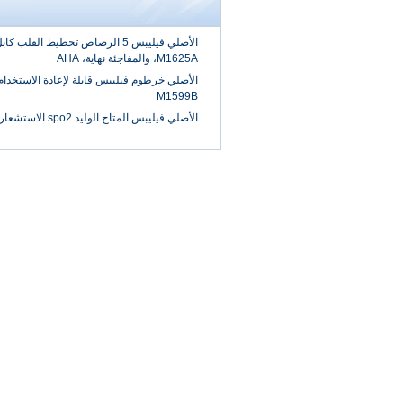
M1625A، والمفاجئة نهاية، AHA
M1599B
الأصلي فيليبس المتاح الوليد spo2 الاستشعار، M1133A