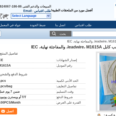
المبيعات والدعم الفنى
86-186-88924067
أفضل مورد من الملحقات الطبية!
طلب اقتباس
-
Email
Select Language
طلب اقتباس
اتصل بنا
ضبط الجودة
جولة في المعمل
بحث
تفاصيل المنتج:
إصدار الشهادات:
CE
رقم الموديل:
M1615A
شروط الدفع والشحن:
الحد الأدنى لكمية:
1pcs
تفاصيل التغليف:
1pcs/bag
وقت التسليم:
ضمن 7 يوم عمل
شروط الدفع:
T/T أو ويسترن يونيون
القدرة على العرض:
100PCS/Month
اتصل
 كبيرة :