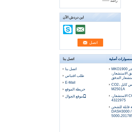
—— راشد
ابن دردش الآن
سسوارات أصلية
اتصل بنا
الأصلي دراجر MKO1900
اتصل بنا
ق الاستشعار،
طلب اقتباس
تشعار التدفق
E-Mail
الأصلي فيليبس كابل CO2،
M2501A
خريطة الموقع
الأصلي دراجر CO2 الاستشعار،
موقع الجوال
4322975
ية قابلة للشحن
DASH3000 / 
5000،20178