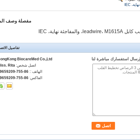
مفصلة وصف الم
تفاصيل الاتص
رسال استفسارك مباشرة لنا
ongKong BiocareMed Co.,Ltd
اتصل شخص:
iss. Rita
الهاتف ::
86-755-29659209
الفاكس:
86-755-29659209