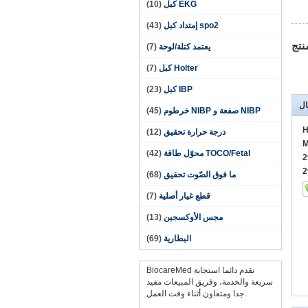
EKG كبل
(10)
spo2 إمتداد كبل
(43)
نتج
يعتمد كتلة/لوحة
(7)
Holter كبل
(7)
IBP كبل
(23)
ال
NIBP صفعة و NIBP خرطوم
(45)
H
درجة حرارة تحقيق
(12)
M
TOCO/Fetal محوّل طاقة
(42)
ما فوق الصّوت تحقيق
(68)
قطع غيار أصلية
(7)
مجس الأوكسجين
(13)
البطارية
(69)
BiocareMed تقدم دائما استجابة
سريعة والخدمة، وفريق المبيعات مفيد
جدا ومتعاون أثناء وقت العمل.