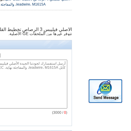
leadwire، M1615A، والمفاجئة نهاية، IEC
الأصلي فيليبس 3 الرصاص تخطيط القلب كابل leadwire، M1615A، والمفاجئة نهاية، IEC
تتوفر غيرها من الملحقات GE الأصلية.
إ
/ 3000)
0
(