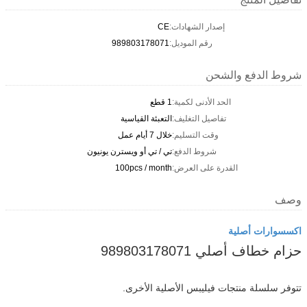
إصدار الشهادات:
CE
رقم الموديل:
989803178071
شروط الدفع والشحن
الحد الأدنى لكمية:
1 قطع
تفاصيل التغليف:
التعبئة القياسية
وقت التسليم:
خلال 7 أيام عمل
شروط الدفع:
تي / تي أو ويسترن يونيون
القدرة على العرض:
100pcs / month
وصف
اكسسوارات أصلية
حزام خطاف أصلي 989803178071
تتوفر سلسلة منتجات فيليبس الأصلية الأخرى.