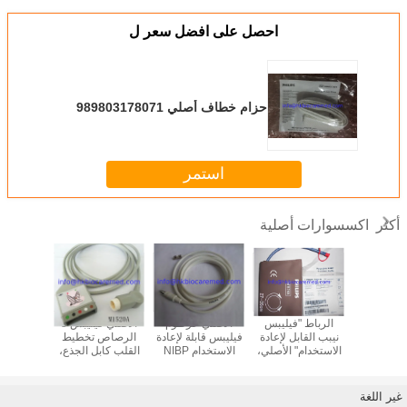
احصل على افضل سعر ل
حزام خطاف أصلي 989803178071
استمر
اكسسوارات أصلية
أكثر
الأصلي فيليبس 3
الرباط "فيليبس
الأصلي خرطوم
الأصلي فيليبس 5
ص تخطيط
نيبب القابل لإعادة
فيليبس قابلة لإعادة
الرصاص تخطيط
الرصاص
ب كابل
الاستخدام" الأصلي،
الاستخدام NIBP
القلب كابل الجذع،
القلب
leadwi
M1574A، 27-35
الهواء، M1599B
M1520A
wire،
M1615A، والمفاجئة
سم
A
 IEC
نهاية، HA
غير اللغة