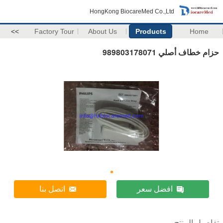
HongKong BiocareMed Co.,Ltd
>>
Factory Tour
About Us
Products
Home
حزام خطاف أصلي 989803178071
افضل سعر
اتصل بنا
تفاصيل المنتج