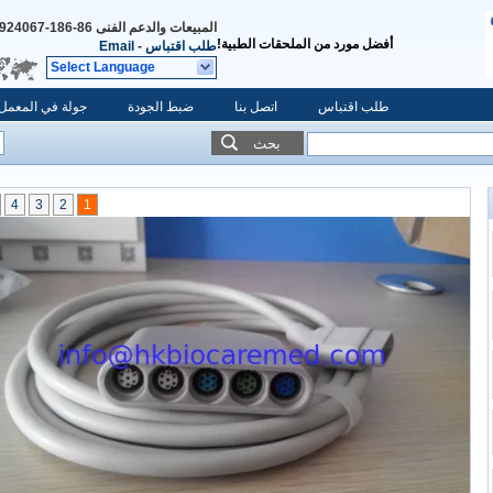
المبيعات والدعم الفنى
86-186-88924067
أفضل مورد من الملحقات الطبية!
طلب اقتباس
-
Email
Select Language
طلب اقتباس
اتصل بنا
ضبط الجودة
جولة في المعمل
بحث
4
3
2
1