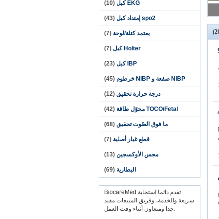
EKG كبل
(10)
spo2 إمتداد كبل
(43)
يعتمد كتلة/لوحة
(7)
Holter كبل
(7)
IBP كبل
(23)
،
NIBP صفعة و NIBP خرطوم
(45)
درجة حرارة تحقيق
(12)
TOCO/Fetal محوّل طاقة
(42)
ما فوق الصّوت تحقيق
(68)
انفصال ECG
ه
قطع غيار أصلية
(7)
مجس الأوكسجين
(13)
البطارية
(69)
BiocareMed تقدم دائما استجابة
إلى نوع
سريعة والخدمة، وفريق المبيعات مفيد
اة
جدا ومتعاون أثناء وقت العمل.