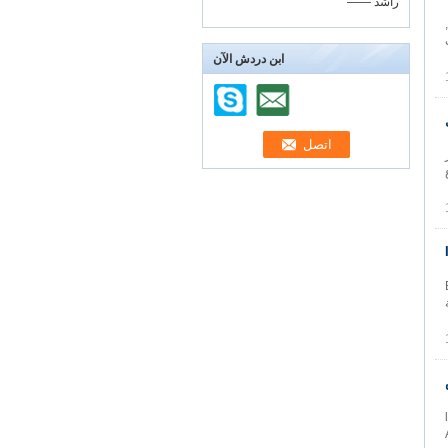
—— راشد
datex 3 رصاص ECG شنطة كبل متوافق مع AS/3, CS/3, S/5, Cardiocap 1, Cardiocap 2, Cardiocap 5,
L أسلوب
ابن دردش الآن
lab مختبر
, إندفاع
B,
وبة
l,
AHA/,