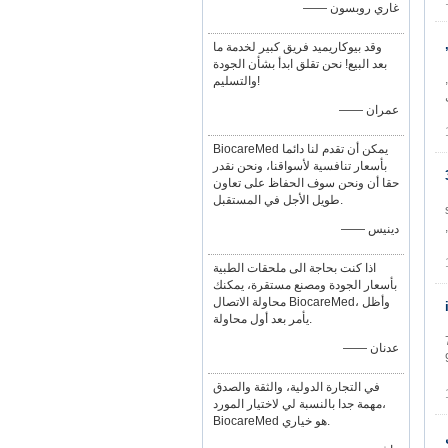
—— غاري روبسون
وقد بيوكاريميد فريق كبير لخدمة ما
بعد البيع! نحن تقلق ابدأ بشأن الجودة
datex 3 leads ECG شنطة كبل متوافق مع AS/3, CS/3, S/5, Cardiocap 1, Cardiocap 2, Cardiocap 5,
والتسليم!
بة ل
—— عمران
BiocareMed يمكن أن تقدم لنا دائما
بأسعار تنافسية لأسواقنا، ونحن نقدر
حقا أن ونحن سوف الحفاظ على تعاون
طويل الأجل في المستقبل.
se
كبل,
—— دينيس
اذا كنت بحاجة الى ملحقات الطبية
بأسعار الجودة ومصنع مستقرة، يمكنك
محاولة الاتصال BiocareMed، وأظل
يأمر بعد أول محاولة.
,
—— عدنان
M1002A كبل صبور, 9ft
في التجارة الدولية، والثقة والصدق
مهمة جدا بالنسبة لي لاختيار المورد،
BiocareMed هو خياري.