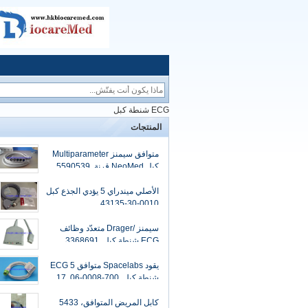
ECG شنطة كبل
المنتجات
متوافق سيمنز Multiparameter
كبل NeoMed قرنة, 5590539
الأصلي ميندراي 5 يؤدي الجذع كبل
0010-30-43135
سيمنز /Drager متعدّد وظائف
ECG شنطة كبل, 3368691
يقود Spacelabs متوافق 5 ECG
شنطة كبل, 700-0008-06, 17
دبوس
كابل المريض المتوافق، 5433