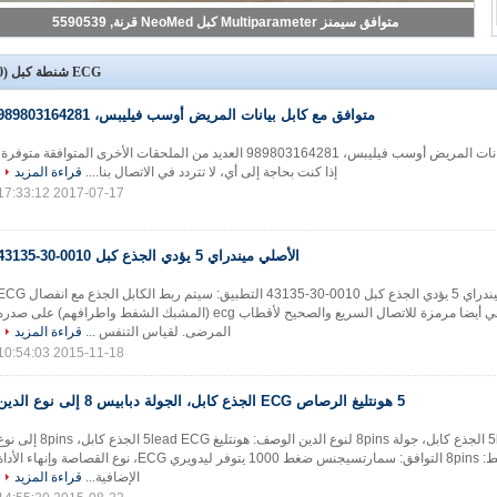
الأصلي ميندراي 5 يؤدي الجذع كبل 0010-30-43135
ECG شنطة كبل
(20)
متوافق مع كابل بيانات المريض أوسب فيليبس، 989803164281
متوافق مع كابل بيانات المريض أوسب فيليبس، 989803164281 العديد من الملحقات الأخرى المتوافقة متوفرة
إذا كنت بحاجة إلى أي، لا تتردد في الاتصال بنا....
قراءة المزيد
2017-07-17 17:33:12
الأصلي ميندراي 5 يؤدي الجذع كبل 0010-30-43135
الأصلي ميندراي 5 يؤدي الجذع كبل 0010-30-43135 التطبيق: سيتم ربط الكابل الجذع مع 
المتوقعين، التي هي أيضا مرمزة للاتصال السريع والصحيح لأقطاب ecg (المشبك الشفط واطرافهم) على صدر
المرضى. لقياس التنفس ...
قراءة المزيد
2015-11-18 10:54:03
5 هونتليغ الرصاص ECG الجذع كابل، الجولة دبابيس 8 إلى نوع الدين
هونتليغ 5lead ECG الجذع كابل، جولة 8pins لنوع الدين الوصف: هونتليغ 5lead ECG الجذع كابل، 8pins 
الدين أداة الرابط: 8pins التوافق: سمارتسيجنس ضغط 1000 يتوفر ليدويري ECG، نوع القصاصة وإنهاء الأد
الإضافية...
قراءة المزيد