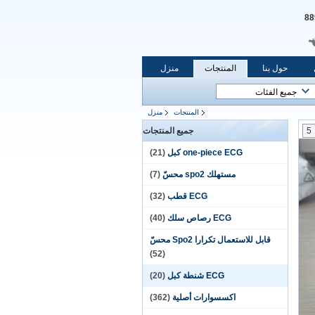
حول بنا
المنتجات
منزل
المنتجات
منزل
5
جميع المنتجات
one-piece ECG كبل
(21)
مستهلك spo2 محسّ
(7)
ECG قطب
(32)
ECG رصاص سلك
(40)
قابل للاستعمال تكرارا Spo2 محسّ
(52)
ECG شنطة كبل
(20)
اكسسوارات أصلية
(362)