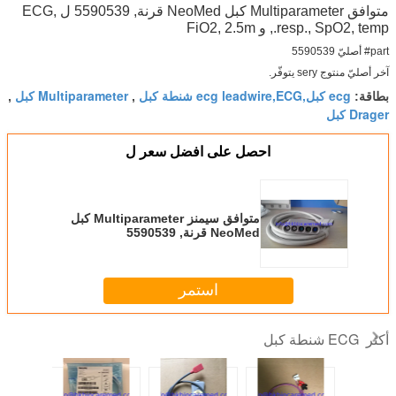
متوافق Multiparameter كبل NeoMed قرنة, 5590539 ل ECG,
resp., SpO2, temp., و FiO2, 2.5m
part# أصليّ 5590539
آخر أصليّ منتوج sery يتوفّر.
ecg كبل,ecg leadwire,ECG شنطة كبل
Multiparameter كبل
بطاقة:
,
,
Drager كبل
احصل على افضل سعر ل
متوافق سيمنز Multiparameter كبل
NeoMed قرنة, 5590539
استمر
ECG شنطة كبل
أكثر