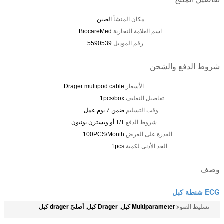
مكان المنشأ:
الصين
اسم العلامة التجارية:
BiocareMed
رقم الموديل:
5590539
شروط الدفع والشحن
الأسعار:
Drager multipod cable
تفاصيل التغليف:
1pcs/box
وقت التسليم:
ضمن 7 يوم عمل
شروط الدفع:
T/T أو ويسترن يونيون
القدرة على العرض:
100PCS/Month
الحد الأدنى لكمية:
1pcs
وصف
ECG شنطة كبل
Multiparameter كبل
Drager كبل
أصليّ drager كبل
تسليط الضوء:
,
,