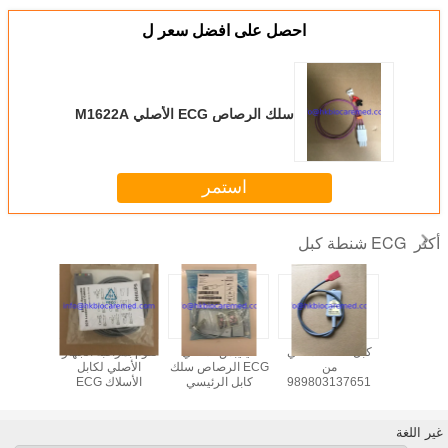
احصل على افضل سعر ل
سلك الرصاص ECG الأصلي M1622A
استمر
ECG شنطة كبل
أكثر
ق سيمنز
كبل ECG الأصلي
فيليبس الأصلي
تقوم بمراقبة الجهاز
Multipar
من
ECG الرصاص سلك
الأصلي لكابل
الأصلي
كبل NeoMed قرنة,
989803137651
كابل الرئيسي
الأسلاك ECG
.989803160641
M1668A
5590
غير اللغة