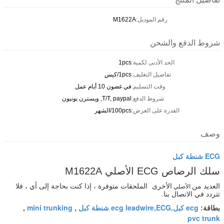
رقم الموديل:
M1622A
شروط الدفع والشحن
الحد الأدنى لكمية:
1pcs
تفاصيل التغليف:
1pcs/كيس
وقت التسليم:
في غضون 10 أيام عمل
شروط الدفع:
T/T, paypal, ويسترن يونيون
القدرة على العرض:
100pcs/الشهر
وصف
ECG شنطة كبل
سلك الرصاص ECG الأصلي M1622A
العديد من
الأخرى
الملحقات متوفرة ، إذا كنت بحاجة إلى أي ، فلا
الأصلي
تتردد في الاتصال بنا.
ecg كبل,ecg leadwire,ECG شنطة كبل
mini trunking
بطاقة:
,
,
pvc trunk