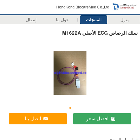
HongKong BiocareMed Co.,Ltd
منزل
المنتجات
حول بنا
إتصال
سلك الرصاص ECG الأصلي M1622A
افضل سعر
اتصل بنا
تفاصيل المنتج