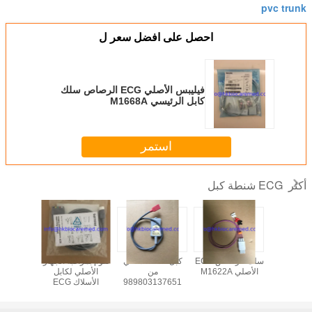
pvc trunk
احصل على افضل سعر ل
فيليبس الأصلي ECG الرصاص سلك
كابل الرئيسي M1668A
استمر
ECG شنطة كبل
أكثر
ق سيمنز
سلك الرصاص ECG
كبل ECG الأصلي
تقوم بمراقبة الجهاز
Multipar
الأصلي M1622A
من
الأصلي لكابل
الأصلي
كبل NeoMed قرنة,
989803137651
الأسلاك ECG
.989803160641
5590