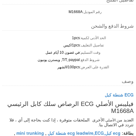
رقم الموديل:
M1668A
شروط الدفع والشحن
الحد الأدنى لكمية:
1pcs
تفاصيل التغليف:
1pcs/كيس
وقت التسليم:
في غضون 10 أيام عمل
شروط الدفع:
T/T, paypal, ويسترن يونيون
القدرة على العرض:
100pcs/الشهر
وصف
ECG شنطة كبل
فيليبس الأصلي ECG الرصاص سلك كابل الرئيسي
M1668A
العديد من
الأخرى
الملحقات متوفرة ، إذا كنت بحاجة إلى أي ، فلا
الأصلي
تتردد في الاتصال بنا.
ecg كبل,ecg leadwire,ECG شنطة كبل
mini trunking
بطاقة:
,
,