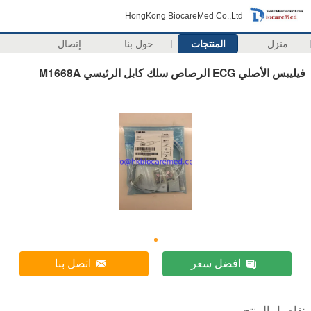
HongKong BiocareMed Co.,Ltd
منزل
المنتجات
حول بنا
إتصال
فيليبس الأصلي ECG الرصاص سلك كابل الرئيسي M1668A
افضل سعر
اتصل بنا
تفاصيل المنتج