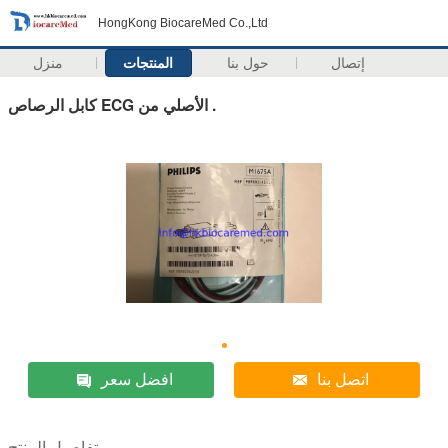
HongKong BiocareMed Co.,Ltd
إتصال
حول بنا
المنتجات
منزل
كابل الرصاص ECG الأصلي من .
اتصل بنا
افضل سعر
تفاصيل المنتج