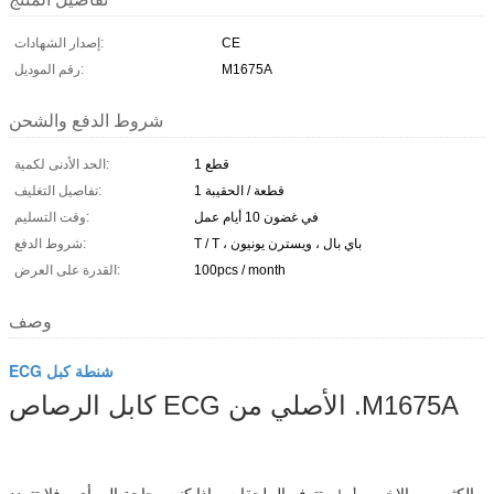
CE
إصدار الشهادات:
M1675A
رقم الموديل:
شروط الدفع والشحن
1 قطع
الحد الأدنى لكمية:
1 قطعة / الحقيبة
تفاصيل التغليف:
في غضون 10 أيام عمل
وقت التسليم:
T / T ، باي بال ، ويسترن يونيون
شروط الدفع:
100pcs / month
القدرة على العرض:
وصف
ECG شنطة كبل
كابل الرصاص ECG الأصلي من .M1675A
الكثير من الاخرين
تتوفر الملحقات ، إذا كنت بحاجة إلى أي ، فلا تتردد