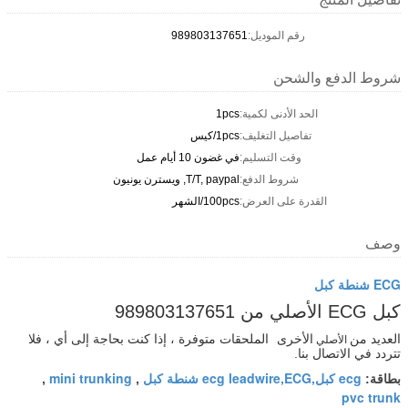
رقم الموديل:
989803137651
شروط الدفع والشحن
الحد الأدنى لكمية:
1pcs
تفاصيل التغليف:
1pcs/كيس
وقت التسليم:
في غضون 10 أيام عمل
شروط الدفع:
T/T, paypal, ويسترن يونيون
القدرة على العرض:
100pcs/الشهر
وصف
ECG شنطة كبل
كبل ECG الأصلي من 989803137651
العديد من
الأخرى
الملحقات متوفرة ، إذا كنت بحاجة إلى أي ، فلا
الأصلي
تتردد في الاتصال بنا.
ecg كبل,ecg leadwire,ECG شنطة كبل
mini trunking
بطاقة:
,
,
pvc trunk