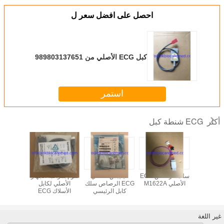
احصل على افضل سعر ل
كبل ECG الأصلي من 989803137651
استمر
ECG شنطة كبل
أكثر
ق سيمنز
سلك الرصاص ECG
فيليبس الأصلي
تقوم بمراقبة الجهاز
Multipar
الأصلي M1622A
ECG الرصاص سلك
الأصلي لكابل
الأصلي
كبل NeoMed قرنة,
كابل الرئيسي
الأسلاك ECG
.989803160641
M1668A
5590
غير اللغة