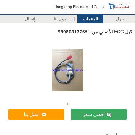
HongKong BiocareMed Co.,Ltd
منزل
المنتجات
حول بنا
إتصال
كبل ECG الأصلي من 989803137651
افضل سعر
اتصل بنا
تفاصيل المنتج