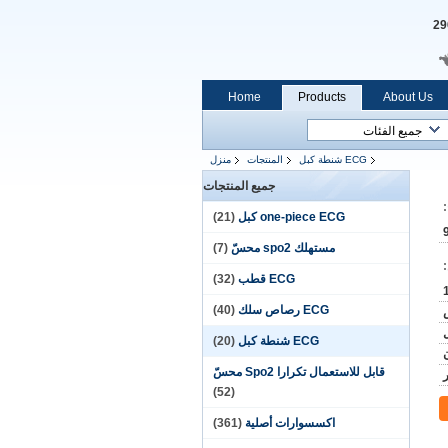
Home
Products
About Us
ECG شنطة كبل
المنتجات
منزل
جميع المنتجات
one-piece ECG كبل
(21)
مستهلك spo2 محسّ
(7)
ECG قطب
(32)
ECG رصاص سلك
(40)
ECG شنطة كبل
(20)
قابل للاستعمال تكرارا Spo2 محسّ
(52)
اكسسوارات أصلية
(361)