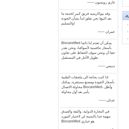
—— غاري روبسون
وقد بيوكاريميد فريق كبير لخدمة ما
رى
بعد البيع! نحن تقلق ابدأ بشأن الجودة
والتسليم!
—— عمران
BiocareMed يمكن أن تقدم لنا دائما
بأسعار تنافسية لأسواقنا، ونحن نقدر
حقا أن ونحن سوف الحفاظ على تعاون
طويل الأجل في المستقبل.
—— دينيس
اذا كنت بحاجة الى ملحقات الطبية
بأسعار الجودة ومصنع مستقرة، يمكنك
محاولة الاتصال BiocareMed، وأظل
يأمر بعد أول محاولة.
—— عدنان
في التجارة الدولية، والثقة والصدق
مهمة جدا بالنسبة لي لاختيار المورد،
BiocareMed هو خياري.