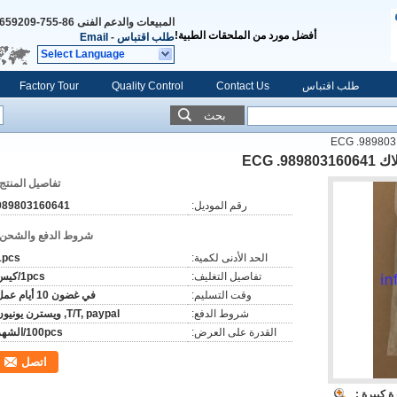
المبيعات والدعم الفنى
86-755-29659209
أفضل مورد من الملحقات الطبية!
طلب اقتباس
-
Email
Select Language
طلب اقتباس
Contact Us
Quality Control
Factory Tour
بحث
ECG .
تفاصيل المنتج:
رقم الموديل:
989803160641
شروط الدفع والشحن:
الحد الأدنى لكمية:
1pcs
تفاصيل التغليف:
1pcs/كيس
وقت التسليم:
في غضون 10 أيام عمل
شروط الدفع:
T/T, paypal, ويسترن يونيون
القدرة على العرض:
100pcs/الشهر
اتصل
 كبيرة :