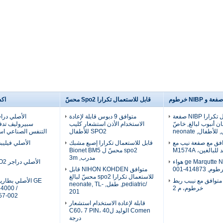
قابل للاستعمال تكرارا Spo2 محسّ
اك
قابل للاستعمال تكرارا NIBP صفعة
متوافق 9 دبوس قابلة لإعادة
ان أنبوب لبالغ, خاصّ
الاستخدام الأذن استشعار كليب
سبيروليف تدف
أطفال, neonate
SPO2 للأطفال
التنفس الصناعي اس
افق مع صفعة نيب مع
قابل للاستعمال تكرارا إصبع مشبك
بالغين، M1574A
spo2 محسّ ل Bionet BM5
مدرب, 3m
متوافق ge Marqutte NIBP هواء
م, 414873-001
متوافق NIHON KOHDEN قابل
للاستعمال تكرارا spo2 محسّ لبالغ
 متوافق مع نيبب ربط
GE الأصلي بطار
/pediatric, طفل, neonate, TL-
خرطوم، م 2
4000 /
201
57-002
قابلة لإعادة الاستخدام استشعار
Comen الوليد لC60، 7 PIN، 40
درجة