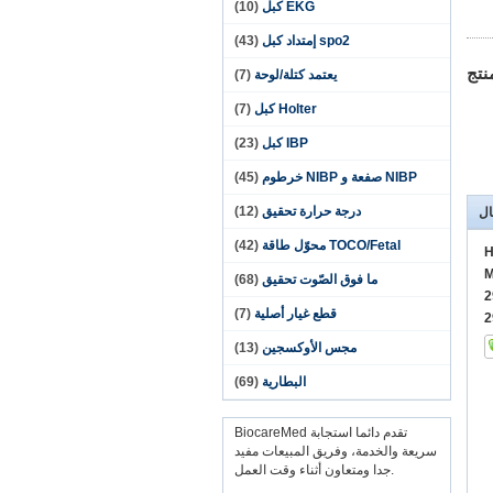
EKG كبل
(10)
spo2 إمتداد كبل
(43)
نتج
يعتمد كتلة/لوحة
(7)
Holter كبل
(7)
IBP كبل
(23)
NIBP صفعة و NIBP خرطوم
(45)
درجة حرارة تحقيق
(12)
ال
TOCO/Fetal محوّل طاقة
(42)
H
M
ما فوق الصّوت تحقيق
(68)
قطع غيار أصلية
(7)
مجس الأوكسجين
(13)
البطارية
(69)
BiocareMed تقدم دائما استجابة
سريعة والخدمة، وفريق المبيعات مفيد
جدا ومتعاون أثناء وقت العمل.