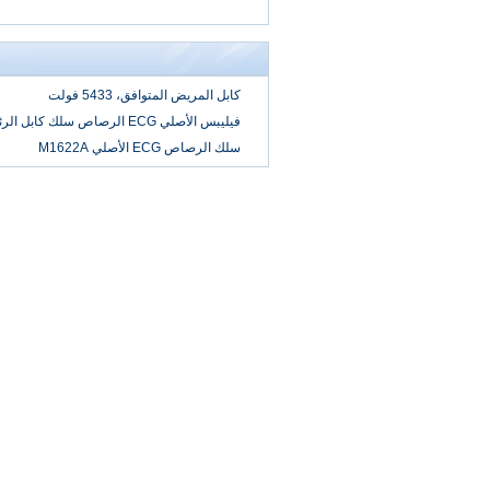
كابل المريض المتوافق، 5433 فولت
فيليبس الأصلي ECG الرصاص سلك كابل الرئيسي M1668A
سلك الرصاص ECG الأصلي M1622A