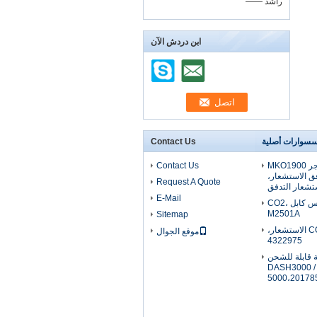
—— راشد
ابن دردش الآن
سسوارات أصلية
Contact Us
الأصلي دراجر MKO1900
Contact Us
ق الاستشعار،
Request A Quote
تشعار التدفق
E-Mail
الأصلي فيليبس كابل CO2،
M2501A
Sitemap
الأصلي دراجر CO2 الاستشعار،
موقع الجوال
4322975
ية قابلة للشحن
DASH3000 / 
5000،20178