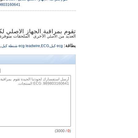
9803160641
تقوم بمراقبة الجهاز الأصلي لكابل الأسلاك 
العديد من
الأخرى
الملحقات متوفرة ،
الأصلي
,
بطاقة:
ecg كبل,ecg leadwire,ECG شنطة كبل
إ
/ 3000)
0
(