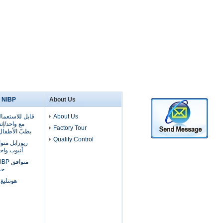
About Us
NIBP صفعة و NIBP خرطوم
About Us
مع واحد/إثن
Factory Tour
بطبّ الأطفال, لل
Quality Control
ريوزابل متو
أنبوب واحد لل
خرطو
هونتليغ