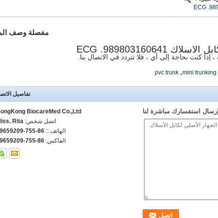
ECG .98
مفصلة وصف الم
ECG .989803160641
 إذا كنت بحاجة إلى أي ، فلا تتردد في الاتصال بنا.
,
pvc trunk
mini trunking
تفاصيل الاتص
رسال استفسارك مباشرة لنا
ongKong BiocareMed Co.,Ltd
اتصل شخص:
iss. Rita
الهاتف ::
86-755-29659209
الفاكس:
86-755-29659209