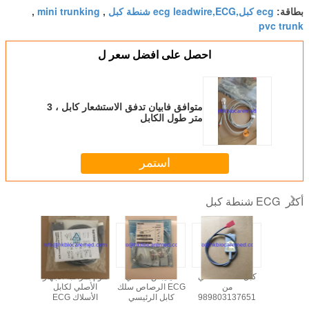
ecg كبل,ecg leadwire,ECG شنطة كبل
mini trunking
بطاقة:
,
,
pvc trunk
احصل على افضل سعر ل
متوافق فابيان تدفق الاستشعار كابل ، 3
متر طول الكابل
استمر
ECG شنطة كبل
أكثر
ق سيمنز
كبل ECG الأصلي
فيليبس الأصلي
تقوم بمراقبة الجهاز
Multipar
من
ECG الرصاص سلك
الأصلي لكابل
الأصلي
كبل NeoMed قرنة,
989803137651
كابل الرئيسي
الأسلاك ECG
.989803160641
M1668A
5590