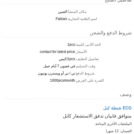
مكان المنشأ:
الصين
اسم العلامة التجارية:
Fabian
شروط الدفع والشحن
الحد الأدنى لكمية:
1pcs
الأسعار:
contact for latest price
تفاصيل التغليف:
1pcs/كيس
وقت التسليم:
في غضون 7 أيام عمل
شروط الدفع:
تي / تي أو ويسترن يونيون
القدرة على العرض:
1000pcs/month
وصف
ECG شنطة كبل
متوافق فابيان تدفق الاستشعار كابل
الملحقات الأخرى المتاحة.
الضمان: 12 شهرا